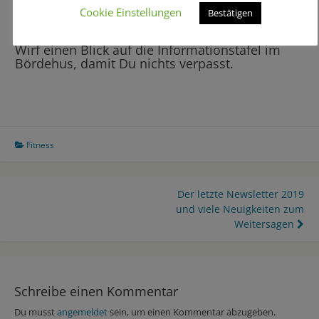
Cookie Einstellungen
Bestätigen
WICHTIG:
Wirf einen Blick auf die Informationstafel im
Bördehus, damit Du nichts verpasst.
Fitness
Beitragsnavigation
Der letzte Newsletter 2019
und viele Neuigkeiten zum
Weitersagen
Schreibe einen Kommentar
Du musst
angemeldet
sein, um einen Kommentar abzugeben.