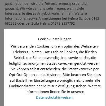
ganz neben bei wird die Fettverbrennung ordentlich
gepusht. Wir würden uns sehr freuen, wenn viele
Interessierte dieses Angebot wahrnehmen. Weitere
Informationen sowie Anmeldungen bei Helma Schöpe 0163-
682556 oder bei Zoila Helms 01578-8257792
… und anschließend folgt der
Kurs BBP (Bauch/Beine/Po)
um „knackig“ ins Wochenende zu gehen.
Cookie-Einstellungen
Wir verwenden Cookies, um ein optimales Webseiten-
Wer dann noch nicht genug hat, darf den Kurs CrossFit mit
Erlebnis zu bieten. Dazu zählen Cookies, die für den
Laura am Samstag besuchen. Bitte beachte die Kursdaten,
Betrieb der Seite notwendig sind, sowie solche, die
da die Halle am Wochenende auch mal belegt ist, findet
lediglich zu anonymen Statistikzwecken genutzt werden.
dieser Kurs nur an bestimmten Tagen statt.
CrossFit mit Laura findet statt am:
Sie können selbst entscheiden, die Statistikzwecke per
Opt-Out Option zu deaktivieren. Bitte beachten Sie, dass
14.09.2019
auf Basis Ihrer Einstellungen womöglich nicht mehr alle
21.09.2019
Funktionalitäten der Seite zur Verfügung stehen. Weitere
28.09.2019
Informationen finden Sie in unseren
05.10.2019
Datenschutzhinweisen
.
12.10.2019
26.10.2019