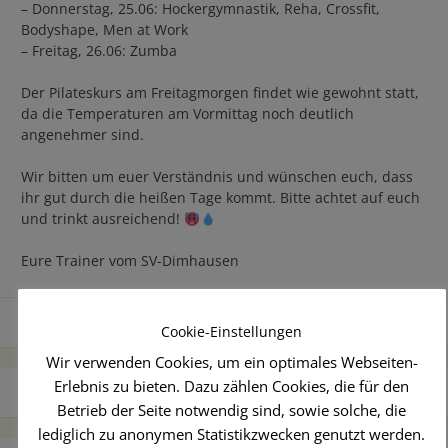
– Donnerstag, 25.06: Hockergymnastik, Reha, Crossfit,
Bodyshape, Men at Work
– Freitag, 26.06: Zumba
Der Pilateskurs am Freitagmorgen findet wie gewohnt statt,
da die Temperaturen am Vormittag noch deutlich
angenehmer sind.
Wir bitten um euer Verständnis und wünschen euch, dass
ihr gut durch die heißen Tage kommt. Bitte achtet auf euch
und trinkt ausreichend!
Eure Trainer vom SV-Dimhausen
Fitness
Cookie-Einstellungen
Wir verwenden Cookies, um ein optimales Webseiten-
Erlebnis zu bieten. Dazu zählen Cookies, die für den
Beitragsnavigation
Schützenfestwoche
Betrieb der Seite notwendig sind, sowie solche, die
lediglich zu anonymen Statistikzwecken genutzt werden.