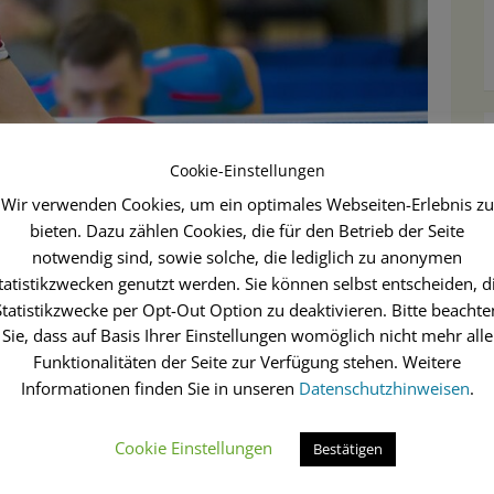
Cookie-Einstellungen
Wir verwenden Cookies, um ein optimales Webseiten-Erlebnis zu
bieten. Dazu zählen Cookies, die für den Betrieb der Seite
notwendig sind, sowie solche, die lediglich zu anonymen
tatistikzwecken genutzt werden. Sie können selbst entscheiden, d
Statistikzwecke per Opt-Out Option zu deaktivieren. Bitte beachte
Sie, dass auf Basis Ihrer Einstellungen womöglich nicht mehr alle
ndlich viele Möglichkeiten – nicht nur im taktischen
Funktionalitäten der Seite zur Verfügung stehen. Weitere
 es, sich die Basisinfos über Schlägerhaltung,
Informationen finden Sie in unseren
Datenschutzhinweisen
.
innerlichen.
Cookie Einstellungen
Bestätigen
 Freude am Spiel, aber sie können helfen, das Spiel
g zu kommen!