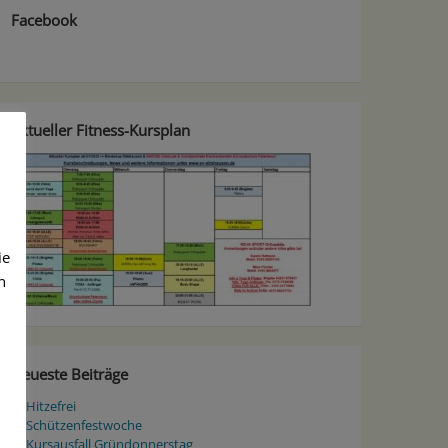
Facebook
Aktueller Fitness-Kursplan
ie
n
Neueste Beiträge
Hitzefrei
Schützenfestwoche
Kursausfall Gründonnerstag