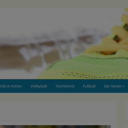
Kids in Action
Volleyball
Tischtennis
Fußball
Der Verein