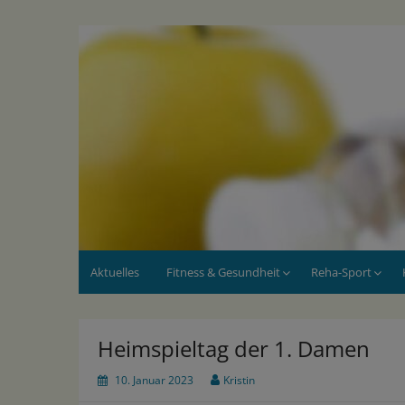
Skip
to
SV Dimhausen e.V.
Sportverein seit 1975
content
Aktuelles
Fitness & Gesundheit
Reha-Sport
Heimspieltag der 1. Damen
10. Januar 2023
Kristin