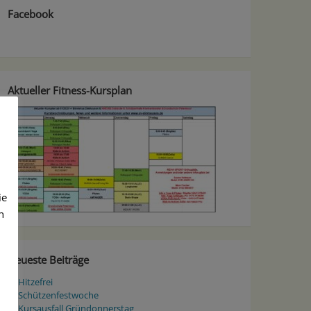
Facebook
Aktueller Fitness-Kursplan
ie
n
Neueste Beiträge
Hitzefrei
Schützenfestwoche
Kursausfall Gründonnerstag