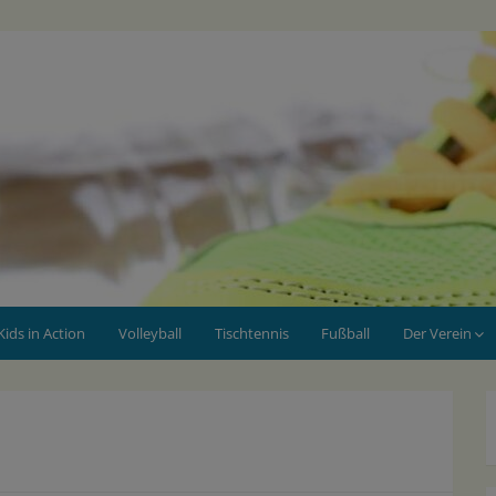
Kids in Action
Volleyball
Tischtennis
Fußball
Der Verein