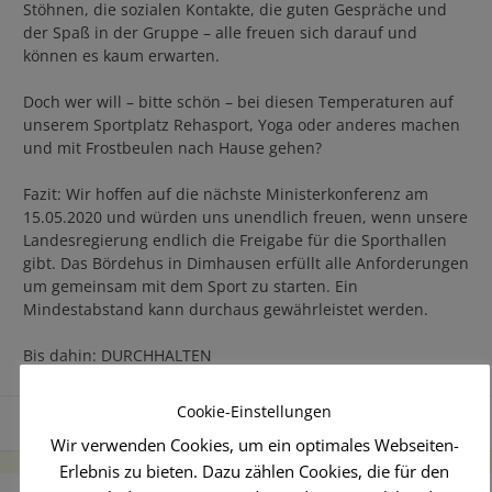
Stöhnen, die sozialen Kontakte, die guten Gespräche und
der Spaß in der Gruppe – alle freuen sich darauf und
können es kaum erwarten.
Doch wer will – bitte schön – bei diesen Temperaturen auf
unserem Sportplatz Rehasport, Yoga oder anderes machen
und mit Frostbeulen nach Hause gehen?
Fazit: Wir hoffen auf die nächste Ministerkonferenz am
15.05.2020 und würden uns unendlich freuen, wenn unsere
Landesregierung endlich die Freigabe für die Sporthallen
gibt. Das Bördehus in Dimhausen erfüllt alle Anforderungen
um gemeinsam mit dem Sport zu starten. Ein
Mindestabstand kann durchaus gewährleistet werden.
Bis dahin: DURCHHALTEN
Cookie-Einstellungen
Fitness
Wir verwenden Cookies, um ein optimales Webseiten-
Erlebnis zu bieten. Dazu zählen Cookies, die für den