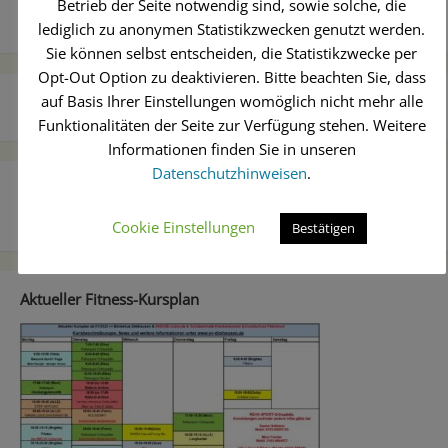
Beitragsnavigation
Betrieb der Seite notwendig sind, sowie solche, die
Licht am Ende des Tunnels?
ENDLICH GUTE NACHRICHTEN
lediglich zu anonymen Statistikzwecken genutzt werden.
– Newsletter 06/2020
Sie können selbst entscheiden, die Statistikzwecke per
Opt-Out Option zu deaktivieren. Bitte beachten Sie, dass
auf Basis Ihrer Einstellungen womöglich nicht mehr alle
Funktionalitäten der Seite zur Verfügung stehen. Weitere
Informationen finden Sie in unseren
Datenschutzhinweisen
.
Facebook
Cookie Einstellungen
Bestätigen
Aktueller Fitness-Kursplan