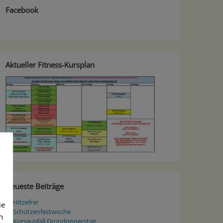
Facebook
Aktueller Fitness-Kursplan
Neueste Beiträge
Hitzefrei
ie
Schützenfestwoche
n
Kursausfall Gründonnerstag