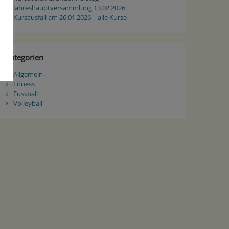
Jahreshauptversammlung 13.02.2026
Kursausfall am 26.01.2026 – alle Kurse
Kategorien
Allgemein
Fitness
Fussball
Volleyball