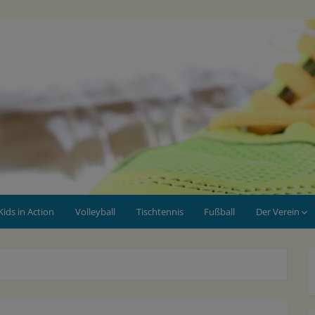
Kids in Action
Volleyball
Tischtennis
Fußball
Der Verein